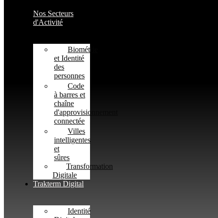
Nos Secteurs
d'Activité
Biométrie
et Identité
des
personnes
Code
à barres et
chaîne
d'approvisionnement
connectée
Villes
intelligentes
et
sûres
Transformation
Digitale
Trakterm Digital
Identité