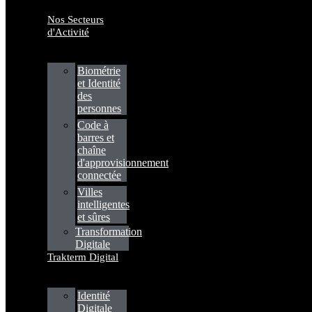
Nos Secteurs
d'Activité
Biométrie
et Identité
des
personnes
Code à
barres et
chaîne
d'approvisionnement
connectée
Villes
intelligentes
et sûres
Transformation
Digitale
Trakterm Digital
Identité
Digitale