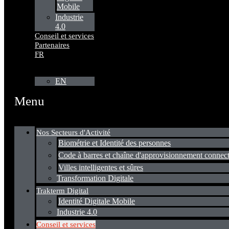
Mobile
Industrie
4.0
Conseil et services
Partenaires
FR
EN
Menu
Nos Secteurs d'Activité
Biométrie et Identité des personnes
Code à barres et chaîne d'approvisionnement connec
Villes intelligentes et sûres
Transformation Digitale
Trakterm Digital
Identité Digitale Mobile
Industrie 4.0
Conseil et services