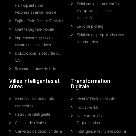
Solutions pour une chaîne
Participants par
d'approvisionnement
Reconnaissance Faciale
connectée
Fujitsu PalmSecure ID Match
Le voice-picking
Identité Digitale Mobile
Solution de préparation des
Impression et gestion de
commandes
documents sécurisés
bioLock pour la sécurité du
SAP
Reconnaissance de l'iris
Villes intelligentes et
Transformation
sûres
Digitale
Identification automatique
Identité Digitale Mobile
des véhicules
Industrie 4.0
Patrouille intelligente
Notre Approche
Gestion des foules
Digitalisation
Caméras de détection de la
Intelligence Artificielle pour la