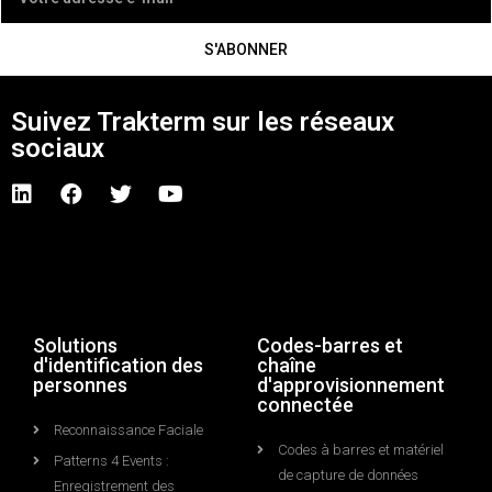
S'ABONNER
Suivez Trakterm sur les réseaux
sociaux
Solutions
Codes-barres et
d'identification des
chaîne
personnes
d'approvisionnement
connectée
Reconnaissance Faciale
Codes à barres et matériel
Patterns 4 Events :
de capture de données
Enregistrement des