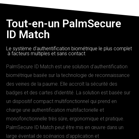
Tout-en-un PalmSecure
ID Match
Le système d'authentification biométrique le plus complet
à facteurs multiples et sans contact
PalmSecure ID Match est une solution d'authentification
biométrique basée sur la technologie de reconnaissance
des veines de la paume. Elle accroît la sécurité des
badges et des cartes d'identité. La solution est basée sur
un dispositif compact multifonctionnel qui prend en
charge une authentification multifactorielle et
monofonctionnelle très sûre, ergonomique et pratique.
PalmSecure ID Match peut être mis en œuvre dans un
large éventail de scénarios d'application et